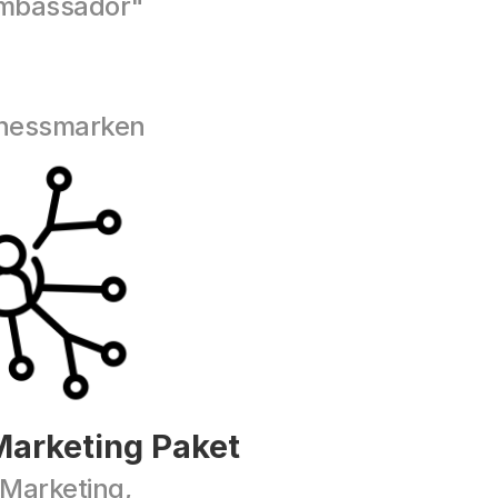
ambassador"
itnessmarken
arketing Paket
Marketing, 