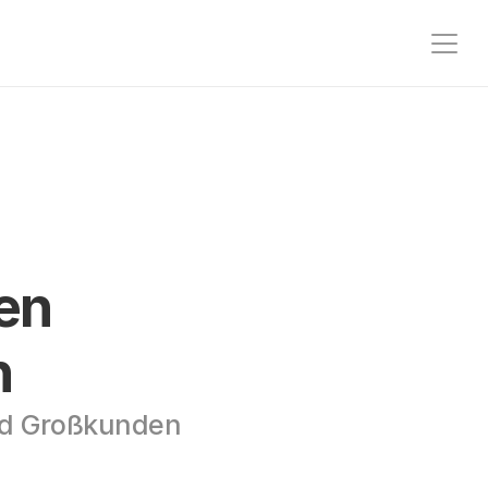
n 
n
und Großkunden