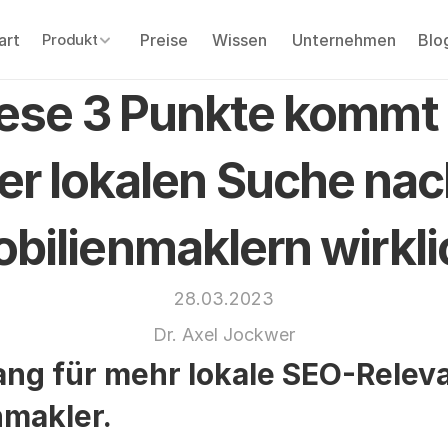
art
Preise
Wissen
Unternehmen
Blo
Produkt
Produkt
ese 3 Punkte kommt e
er lokalen Suche nac
bilienmaklern wirkli
28.03.2023
Dr. Axel Jockwer
ang für mehr lokale SEO-Releva
nmakler.