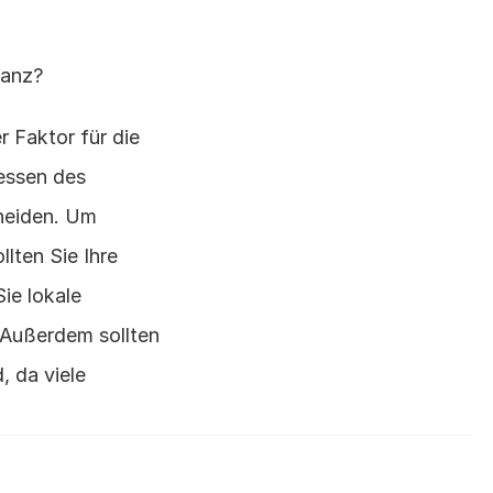
vanz?
 Faktor für die 
essen des 
heiden. Um 
lten Sie Ihre 
e lokale 
 Außerdem sollten 
 da viele 