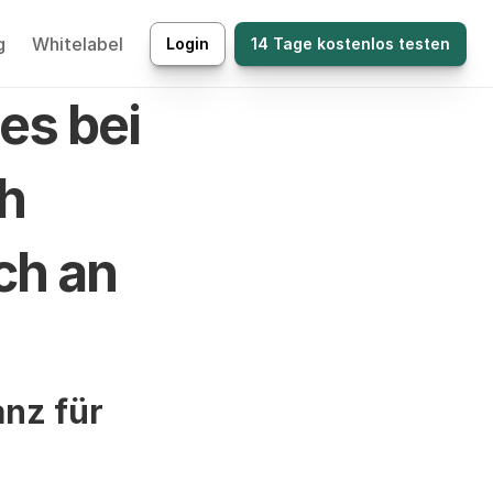
g
Whitelabel
Login
14 Tage kostenlos testen
s bei 
h 
ch an
nz für 