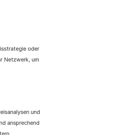
sstrategie oder 
hr Netzwerk, um 
eisanalysen und 
und ansprechend 
tern.