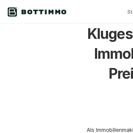
St
Kluges 
Immobi
Pre
Als Immobilienmakl