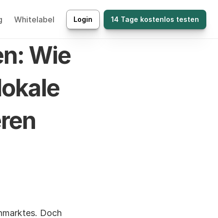
g
Whitelabel
Login
14 Tage kostenlos testen
n: Wie 
okale 
ren 
nmarktes. Doch 