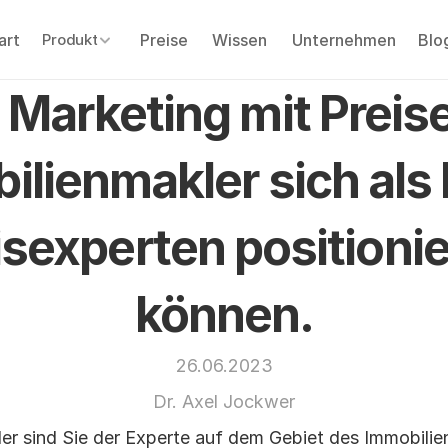
art
Preise
Wissen
Unternehmen
Blo
Produkt
Produkt
Marketing mit Preise
lienmakler sich als l
isexperten positionie
können.
26.06.2023
Dr. Axel Jockwer
er sind Sie der Experte auf dem Gebiet des Immobilie