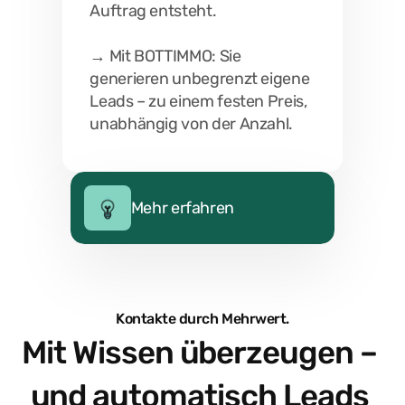
01
Auftrag entsteht.
Thema & Texttyp wählen
→ Mit BOTTIMMO: Sie 
Entscheiden Sie sich für ein Thema (z. B. 
generieren unbegrenzt eigene 
Bewertung, Markttrend) und eine Textart. 
Leads – zu einem festen Preis, 
Der Creator liefert sofort mehrere 
unabhängig von der Anzahl.
Vorschläge.
02
Mehr erfahren
Inhalte anpassen
Lesen Sie Ihre Vorschläge, passen Sie 
Formulierungen oder Tonalität an – falls Sie 
möchten. Je nach Paket steht Ihnen mehr 
Individualisierung offen.
Kontakte durch Mehrwert.
Mit Wissen überzeugen – 
03
und automatisch Leads 
Bild wählen & kombinieren