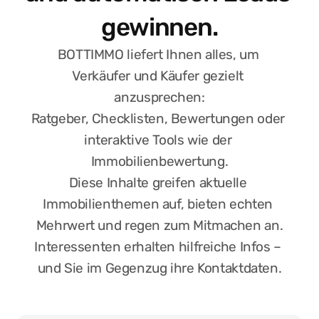
Der Creator schlägt passende Bilder vor – 
gewinnen.
aus BOTTIMMO-Werbematerial, Stock-
Bildern oder per KI. Sie können die Quelle 
BOTTIMMO liefert Ihnen alles, um 
selbst wählen oder eigene Bilder hochladen 
Verkäufer und Käufer gezielt 
und anpassen.
anzusprechen:
Ratgeber, Checklisten, Bewertungen oder 
04
interaktive Tools wie der 
Immobilienbewertung.
Veröffentlichen oder planen
Mit einem Klick wird Ihr Post direkt auf 
Diese Inhalte greifen aktuelle 
Facebook, Instagram oder LinkedIn 
Immobilienthemen auf, bieten echten 
veröffentlicht oder zu einem späteren 
Mehrwert und regen zum Mitmachen an.
Zeitpunkt geplant.
Interessenten erhalten hilfreiche Infos – 
und Sie im Gegenzug ihre Kontaktdaten.