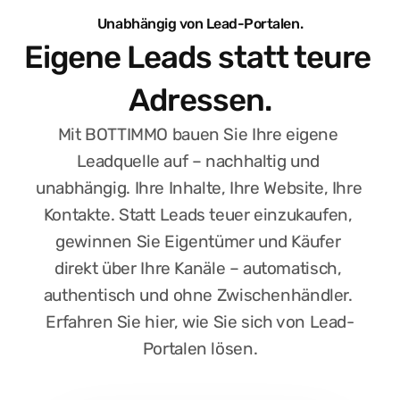
Unabhängig von Lead-Portalen.
Eigene Leads statt teure 
Adressen.
Mit BOTTIMMO bauen Sie Ihre eigene 
Leadquelle auf – nachhaltig und 
unabhängig. Ihre Inhalte, Ihre Website, Ihre 
Kontakte. Statt Leads teuer einzukaufen, 
gewinnen Sie Eigentümer und Käufer 
direkt über Ihre Kanäle – automatisch, 
Das tägliche Social-Media-Dilemma
authentisch und ohne Zwischenhändler. 
Wer nur postet, wenn 
Termin buchen
Erfahren Sie hier, wie Sie sich von Lead-
Termin buchen
Zeit ist, verschenkt 
Portalen lösen.
*****
4.9/5
1200 Kunden
Reichweite.